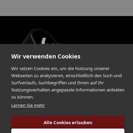
Wir verwenden Cookies
Wir setzen Cookies ein, um die Nutzung unserer
Webseiten zu analysieren, einschließlich des Such und
Greimelstraße 24a / 83236 Übersee / Germany
Surfverlaufs, Suchbegriffen und Ihnen auf Ihr
+49 8642 596 580
/
+49 8642 596 58-29 /
Nutzungsverhalten angepasste Informationen anbieten
zu können.
info@hartlauer.de
Lernen Sie mehr
Copyright Hartlauer Präzisions Elektronik GmbH. All rights reserved 2025.
Alle Cookies erlauben
imprint
//
data privacy