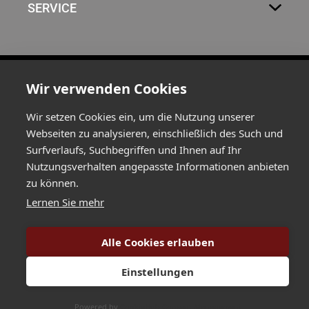
SERVICE
Wir verwenden Cookies
Wir setzen Cookies ein, um die Nutzung unserer
Webseiten zu analysieren, einschließlich des Such und
Surfverlaufs, Suchbegriffen und Ihnen auf Ihr
Nutzungsverhalten angepasste Informationen anbieten
zu können.
Lernen Sie mehr
Greimelstraße 24a / 83236 Übersee / Germany
+49 8642 596 580
/
+49 8642 596 58-29 /
Alle Cookies erlauben
info@hartlauer.de
Einstellungen
Copyright Hartlauer Präzisions Elektronik GmbH. All rights reserved 2025.
Powered by
CookieHub Consent Management