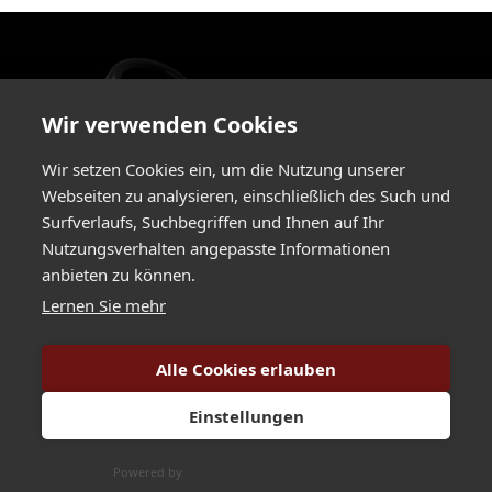
Wir verwenden Cookies
Wir setzen Cookies ein, um die Nutzung unserer
Webseiten zu analysieren, einschließlich des Such und
Surfverlaufs, Suchbegriffen und Ihnen auf Ihr
Nutzungsverhalten angepasste Informationen
Greimelstraße 24a / 83236 Übersee / Germany
anbieten zu können.
+49 8642 596 580
/
+49 8642 596 58-29 /
Lernen Sie mehr
info@hartlauer.de
Alle Cookies erlauben
Copyright Hartlauer Präzisions Elektronik GmbH. All rights reserved 2025.
Einstellungen
imprint
//
data privacy
Powered by
CookieHub Consent Management