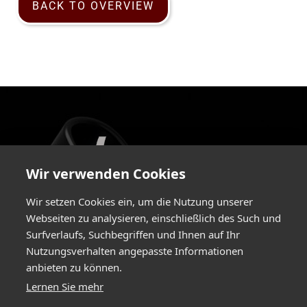
BACK TO OVERVIEW
Wir verwenden Cookies
Wir setzen Cookies ein, um die Nutzung unserer
Webseiten zu analysieren, einschließlich des Such und
Surfverlaufs, Suchbegriffen und Ihnen auf Ihr
Greimelstraße 24a / 83236 Übersee / Germany
Nutzungsverhalten angepasste Informationen
+49 8642 596 580
/
+49 8642 596 58-29 /
anbieten zu können.
info@hartlauer.de
Lernen Sie mehr