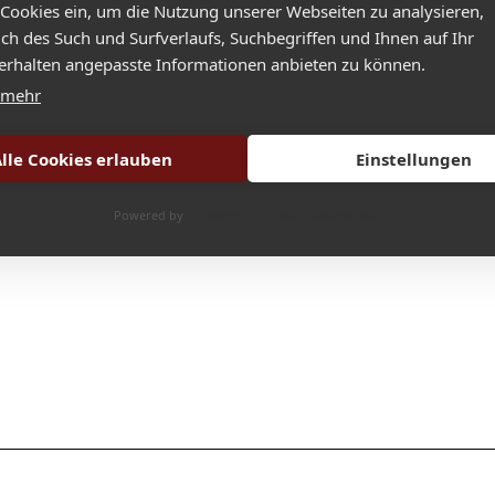
 Cookies ein, um die Nutzung unserer Webseiten zu analysieren,
lich des Such und Surfverlaufs, Suchbegriffen und Ihnen auf Ihr
rhalten angepasste Informationen anbieten zu können.
 mehr
lle Cookies erlauben
Einstellungen
Powered by
CookieHub Consent Management