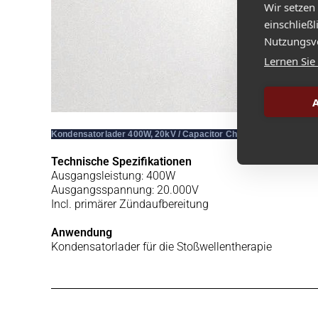
Wir setzen
einschließ
Nutzungsve
Lernen Sie
A
Kondensatorlader 400W, 20kV / Capacitor Charger,
Technische Spezifikationen
Ausgangsleistung: 400W
Ausgangsspannung: 20.000V
Incl. primärer Zündaufbereitung
Anwendung
Kondensatorlader für die Stoßwellentherapie