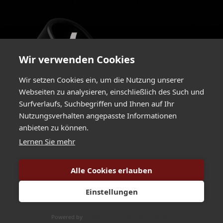
Wir verwenden Cookies
Wir setzen Cookies ein, um die Nutzung unserer
Webseiten zu analysieren, einschließlich des Such und
Surfverlaufs, Suchbegriffen und Ihnen auf Ihr
Greimelstraße 24a / 83236 Übersee / Germany
Nutzungsverhalten angepasste Informationen
+49 8642 596 580
/
+49 8642 596 58-29 /
anbieten zu können.
info@hartlauer.de
Lernen Sie mehr
Copyright Hartlauer Präzisions Elektronik GmbH. All rights reserved 2025.
Alle Cookies erlauben
Impressum
//
Datenschutz
Einstellungen
Powered by
CookieHub Consent Management